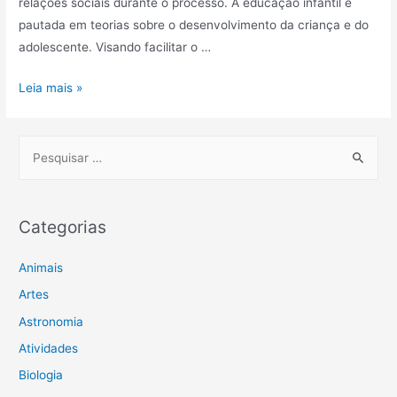
relações sociais durante o processo. A educação infantil é
pautada em teorias sobre o desenvolvimento da criança e do
adolescente. Visando facilitar o …
Vygotsky:
Leia mais »
resumo,
teoria
P
e
e
principais
s
obras
q
Categorias
u
i
Animais
s
Artes
a
Astronomia
r
Atividades
p
Biologia
o