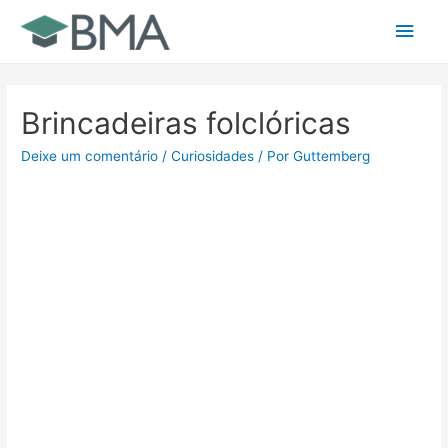
Ir
Men
para
o
princ
conteúdo
Brincadeiras folclóricas
Deixe um comentário
/
Curiosidades
/ Por
Guttemberg