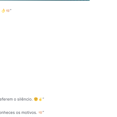
.
”
eferem o silêncio.
”
conheces os motivos.
”