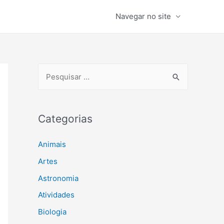
Navegar no site
P
e
s
q
Categorias
u
Animais
i
s
Artes
a
Astronomia
r
Atividades
p
Biologia
o