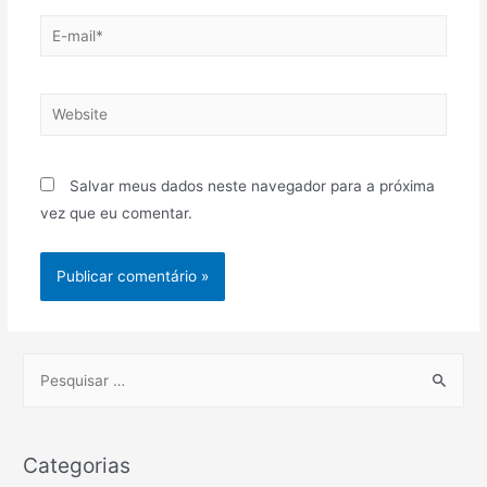
E-
mail*
Website
Salvar meus dados neste navegador para a próxima
vez que eu comentar.
P
e
s
q
Categorias
u