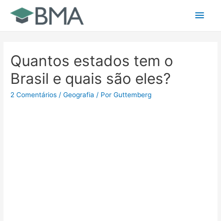
Ir
Men
para
o
princ
conteúdo
Quantos estados tem o
Brasil e quais são eles?
2 Comentários
/
Geografia
/ Por
Guttemberg