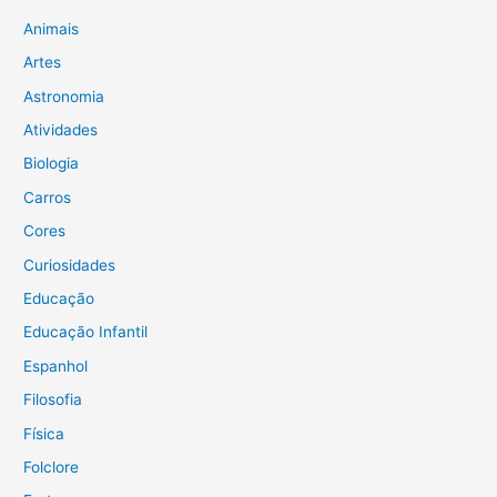
i
Animais
s
Artes
a
Astronomia
r
Atividades
p
Biologia
o
Carros
r
Cores
:
Curiosidades
Educação
Educação Infantil
Espanhol
Filosofia
Física
Folclore