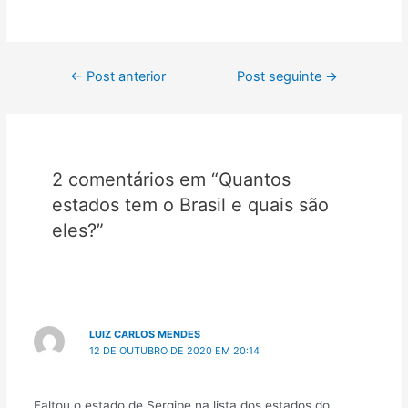
Navegação
←
Post anterior
Post seguinte
→
de
Post
2 comentários em “Quantos
estados tem o Brasil e quais são
eles?”
LUIZ CARLOS MENDES
12 DE OUTUBRO DE 2020 EM 20:14
Faltou o estado de Sergipe na lista dos estados do