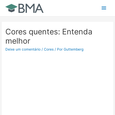
Ir
Men
para
o
princ
conteúdo
Cores quentes: Entenda
melhor
Deixe um comentário
/
Cores
/ Por
Guttemberg