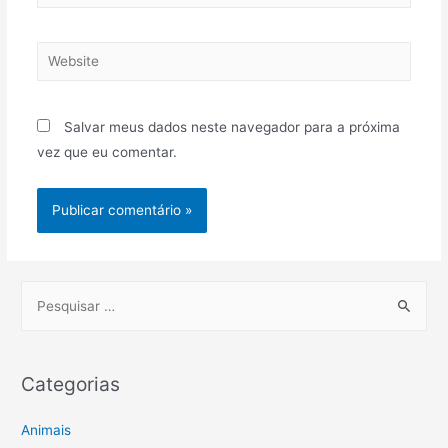
mail*
Website
Salvar meus dados neste navegador para a próxima
vez que eu comentar.
P
e
s
q
Categorias
u
i
Animais