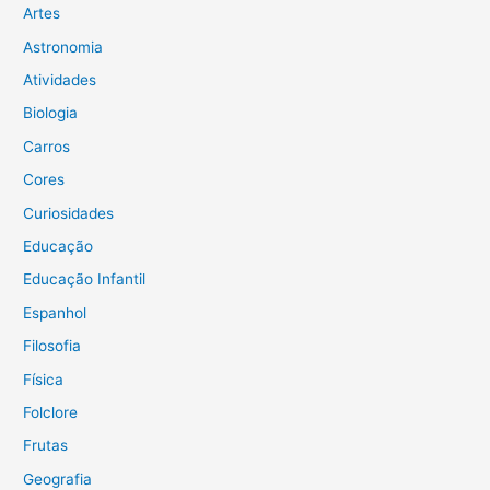
s
Artes
a
Astronomia
r
Atividades
p
Biologia
o
Carros
r
Cores
:
Curiosidades
Educação
Educação Infantil
Espanhol
Filosofia
Física
Folclore
Frutas
Geografia